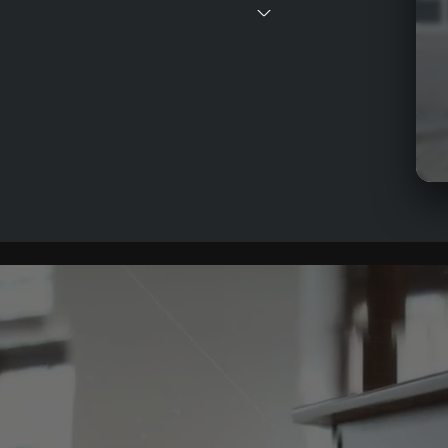
Nac
Jah
Kul
Ges
Arb
hie
mod
Arb
uns