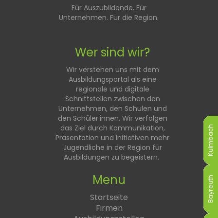
Für Auszubildende. Für
Unternehmen. Für die Region.
Wer sind wir?
Wir verstehen uns mit dem
Ausbildungsportal als eine
regionale und digitale
Schnittstellen zwischen den
Unternehmen, den Schulen und
den Schüler:innen. Wir verfolgen
das Ziel durch Kommunikation,
Kulmbach
Kulmbach
Kulmbach
Kulmbach
Kulmbach
Kulmbach
Präsentation und Initiativen mehr
Jugendliche in der Region für
Ausbildungen zu begeistern.
Menu
Bayreuth
Bayreuth
Bayreuth
Bayreuth
Bayreuth
Bayreuth
Startseite
Firmen