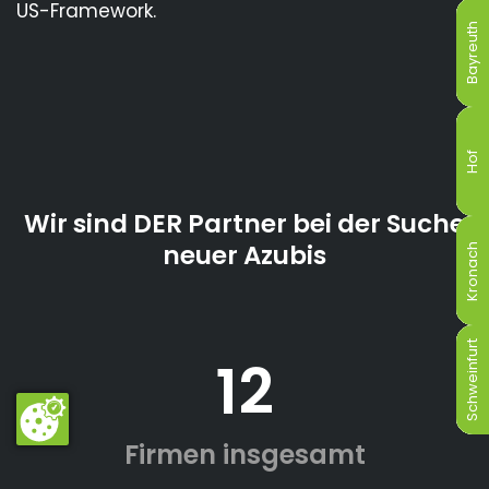
US-Framework.
Bayreuth
Bayreuth
Bayreuth
Bayreuth
Bayreuth
Bayreuth
Hof
Hof
Hof
Hof
Hof
Hof
Wir sind DER Partner bei der Suche
neuer Azubis
Kronach
Kronach
Kronach
Kronach
Kronach
Kronach
Schweinfurt
Schweinfurt
Schweinfurt
Schweinfurt
Schweinfurt
Schweinfurt
12
Firmen insgesamt