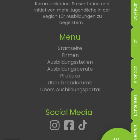
Kommunikation, Präsentation und
Bayreuth
Bayreuth
Bayreuth
Bayreuth
Bayreuth
Bayreuth
Initiativen mehr Jugendliche in der
Region für Ausbildungen zu
begeistern.
Menu
Hof
Hof
Hof
Hof
Hof
Hof
Startseite
Firmen
Ausbildungsstellen
Ausbildungsberufe
Kronach
Kronach
Kronach
Kronach
Kronach
Kronach
Praktika
Über breadcrumb
Übers Ausbildungsportal
Lichtenfels
Lichtenfels
Lichtenfels
Lichtenfels
Lichtenfels
Lichtenfels
Social Media
Schweinfurt
Schweinfurt
Schweinfurt
Schweinfurt
Schweinfurt
Schweinfurt