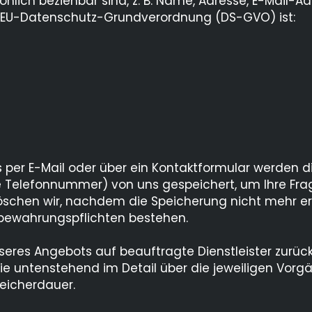
önlich beziehbar sind, z. B. Name, Adresse, E-Mail-A
. 7 EU-Datenschutz-Grundverordnung (DS-GVO) ist:
Ausbildungsportal Kulmbach
 per E-Mail oder über ein Kontaktformular werden di
re Telefonnummer) von uns gespeichert, um Ihre Fra
Datenschutz
hen wir, nachdem die Speicherung nicht mehr erfor
ufbewahrungspflichten bestehen.
unseres Angebots auf beauftragte Dienstleister zurüc
e untenstehend im Detail über die jeweiligen Vorgä
peicherdauer.