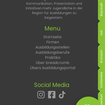
Kommunikation, Präsentation und
Bayreuth
Bayreuth
Bayreuth
Bayreuth
Bayreuth
Bayreuth
Initiativen mehr Jugendliche in der
Region für Ausbildungen zu
begeistern.
Menu
Hof
Hof
Hof
Hof
Hof
Hof
Startseite
Firmen
Ausbildungsstellen
Ausbildungsberufe
Kronach
Kronach
Kronach
Kronach
Kronach
Kronach
Praktika
Über breadcrumb
Übers Ausbildungsportal
Lichtenfels
Lichtenfels
Lichtenfels
Lichtenfels
Lichtenfels
Lichtenfels
Social Media
Schweinfurt
Schweinfurt
Schweinfurt
Schweinfurt
Schweinfurt
Schweinfurt