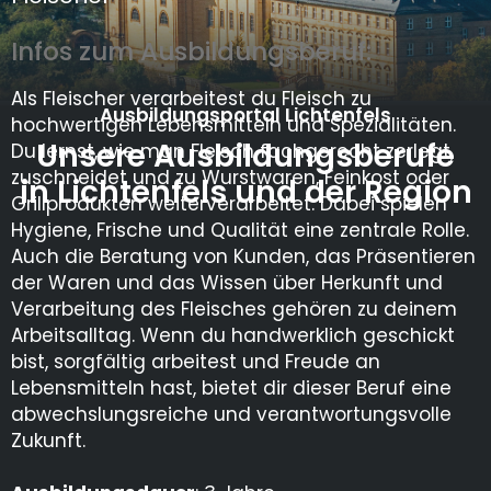
Infos zum Ausbildungsberuf:
Als Fleischer verarbeitest du Fleisch zu
Ausbildungsportal Lichtenfels
hochwertigen Lebensmitteln und Spezialitäten.
Unsere Ausbildungsberufe
Du lernst, wie man Fleisch fachgerecht zerlegt,
zuschneidet und zu Wurstwaren, Feinkost oder
in Lichtenfels und der Region
Grillprodukten weiterverarbeitet. Dabei spielen
Hygiene, Frische und Qualität eine zentrale Rolle.
Auch die Beratung von Kunden, das Präsentieren
der Waren und das Wissen über Herkunft und
Verarbeitung des Fleisches gehören zu deinem
Arbeitsalltag. Wenn du handwerklich geschickt
bist, sorgfältig arbeitest und Freude an
Lebensmitteln hast, bietet dir dieser Beruf eine
abwechslungsreiche und verantwortungsvolle
Zukunft.