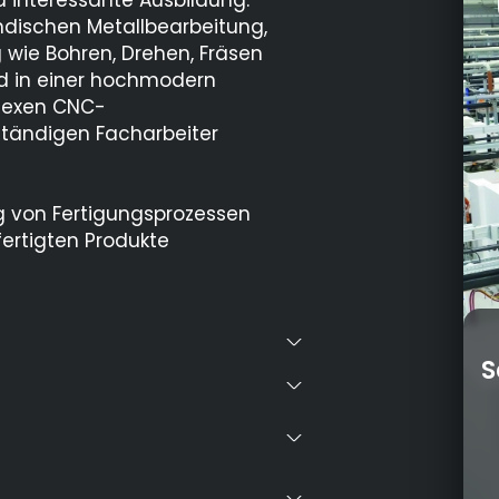
d interessante Ausbildung.
dischen Metallbearbeitung,
 wie Bohren, Drehen, Fräsen
nd in einer hochmodern
lexen CNC-
tändigen Facharbeiter
g von Fertigungsprozessen
fertigten Produkte
S