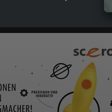
Ero
Mec
Frä
PEC
Mes