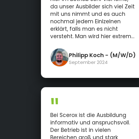
da unser Ausbilder sich viel Zeit
mit uns nimmt und es auch
nochmal jedem Einlzelnen
erklärt, falls man es nicht
versteht. Man wird hier extrem
gut auf den Beruf vorbereitet.
Außerdem sind alle Mitarbeiter
Philipp Koch
- (M/W/D)
immer höflich und nett.
September 2024
Bei Scerox ist die Ausbildung
informativ und anspruchsvoll.
Der Betrieb ist in vielen
Bereichen groß und stark