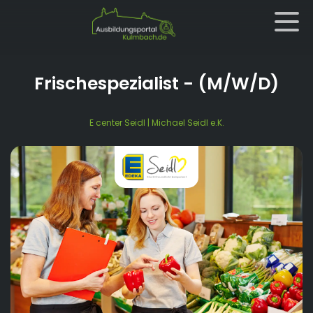
Frischespezialist
- (M/W/D)
E center Seidl | Michael Seidl e.K.