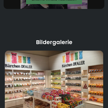
- Urban Bee Keeping
- MarktKüche
- frisch gerolltes Sushi
- Weinkeller bzw. begehbare Weinvitrine
Bildergalerie