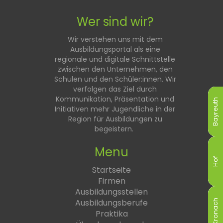
Wer sind wir?
Wir verstehen uns mit dem
Ausbildungsportal als eine
regionale und digitale Schnittstelle
zwischen den Unternehmen, den
Schulen und den Schüler:innen. Wir
verfolgen das Ziel durch
Kommunikation, Präsentation und
Bayreuth
Bayreuth
Bayreuth
Bayreuth
Bayreuth
Bayreuth
Initiativen mehr Jugendliche in der
Region für Ausbildungen zu
begeistern.
Menu
Hof
Hof
Hof
Hof
Hof
Hof
Startseite
Firmen
Ausbildungsstellen
Ausbildungsberufe
Kronach
Kronach
Kronach
Kronach
Kronach
Kronach
Praktika