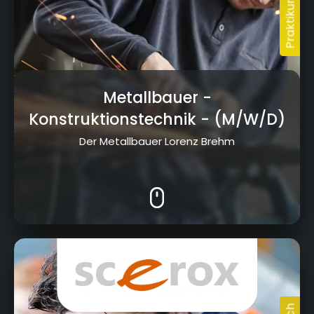
Metallbauer -
Konstruktionstechnik
- (M/W/D)
Der Metallbauer Lorenz Brehm
Dr.-Ludwig-Vierling-Str. 12, 96257 Redwitz
a.d.Rodach