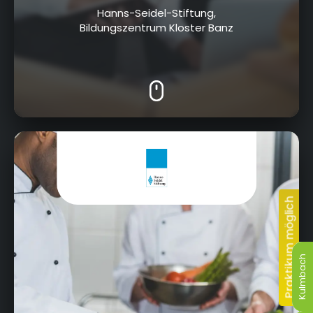
Hanns-Seidel-Stiftung,
Bildungszentrum Kloster Banz
Kloster Banz 1, 96231 Bad Staffelstein
Kulmbach
Kulmbach
Kulmbach
Kulmbach
Kulmbach
Kulmbach