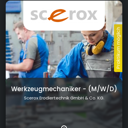
Dr.-Ludwig-Vierling-Str. 12, 96257 Redwitz
a.d.Rodach
Werkzeugmechaniker
- (M/W/D)
Scerox Erodiertechnik GmbH & Co. KG.