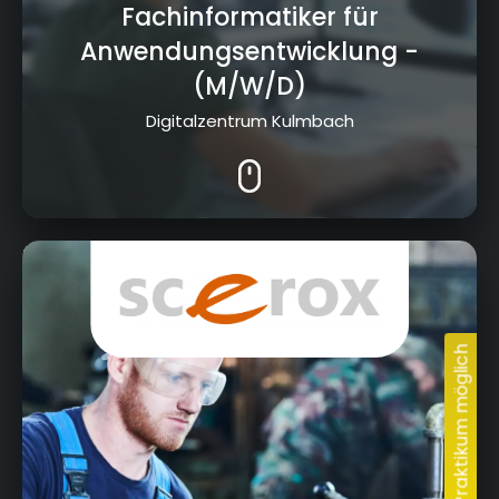
Fachinformatiker für
Anwendungsentwicklung
-
(M/W/D)
Digitalzentrum Kulmbach
Dr.-Ludwig-Vierling-Str. 12, 96257 Redwitz
a.d.Rodach