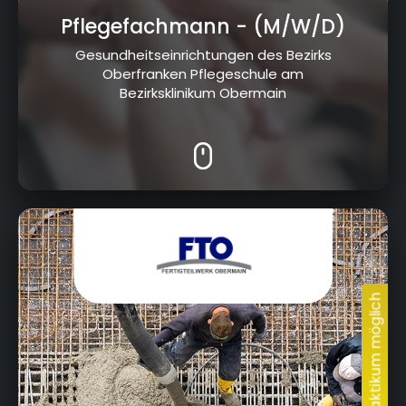
Pflegefachmann
- (M/W/D)
Bereit, deine Ausbildung
in Lichtenfels zu finden?
Gesundheitseinrichtungen des Bezirks
Oberfranken Pflegeschule am
Bezirksklinikum Obermain
Industriestraße 1, 96275 Marktzeuln, Horb am
Main